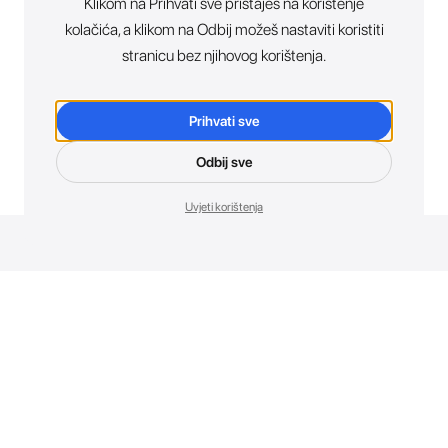
Klikom na Prihvati sve pristaješ na korištenje
kolačića, a klikom na Odbij možeš nastaviti koristiti
stranicu bez njihovog korištenja.
Prihvati sve
Odbij sve
Uvjeti korištenja
Novosti. Direktno u tvoj inbox.
Budi prvi koji otkriva sve o novim uređajima, promocijama i
događajima u AT Store-u.