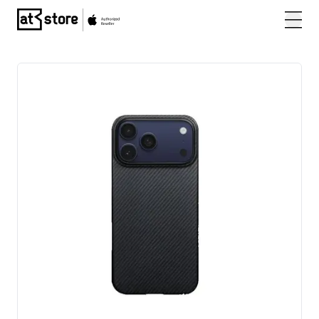
Posjetite početnu stranicu AT Store