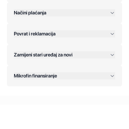
preko 400 KM
Načini plaćanja
Povrat i reklamacija
Jednokratna plaćanja:
Zamijeni stari uređaj za novi
Plaćanje na rate:
Dodatne opcije:
Mikrofin finansiranje
Online plaćanja:
Kreditiranje Mikrofina:
Kontakt: