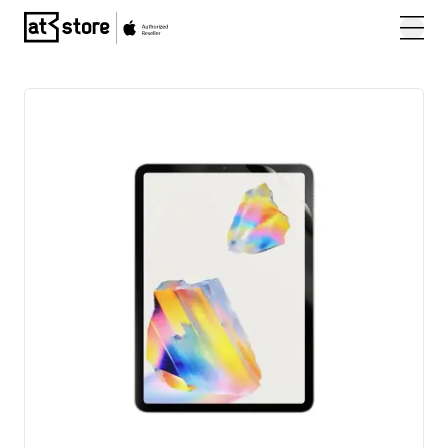
Posjetite početnu stranicu AT Store