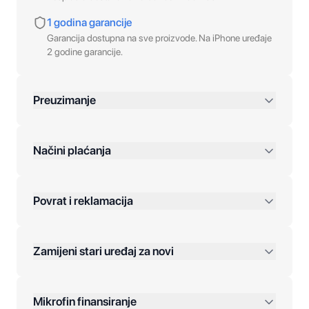
1 godina garancije
Garancija dostupna na sve proizvode. Na iPhone uređaje
2 godine garancije.
Preuzimanje
preko 400 KM
Načini plaćanja
Povrat i reklamacija
Jednokratna plaćanja:
Zamijeni stari uređaj za novi
Plaćanje na rate:
Dodatne opcije:
Mikrofin finansiranje