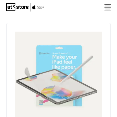
Posjetite početnu stranicu AT Store