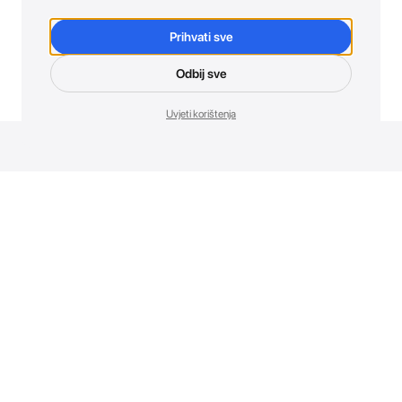
Prihvati sve
Odbij sve
Uvjeti korištenja
Novosti. Direktno u tvoj inbox.
Budi prvi koji otkriva sve o novim uređajima, promocijama i
događajima u AT Store-u.