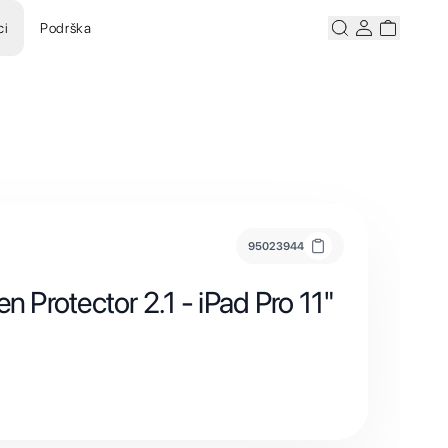
ci
Podrška
Pretraži
Korisnicki ra
Korisnick
95023944
n Protector 2.1 - iPad Pro 11"