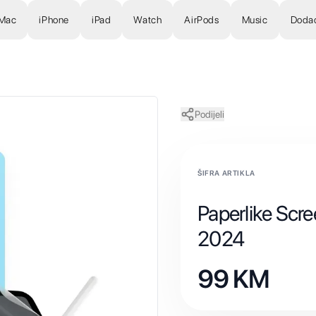
Mac
iPhone
iPad
Watch
AirPods
Music
Doda
Podijeli
ŠIFRA ARTIKLA
Paperlike Scree
2024
99
KM