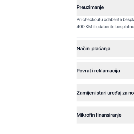
Preuzimanje
Pri checkoutu odaberite besp
400 KM ili odaberite besplatno
Načini plaćanja
Povrat i reklamacija
Jednokratna plaćanja:
Plaćanje na rate:
Zamijeni stari uređaj za no
Dodatne opcije:
Online plaćanja:
Mikrofin finansiranje
Online plaćanje na rate:
Kreditiranje Mikrofina: