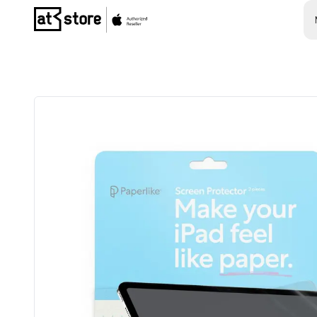
Posjetite početnu stranicu AT Store