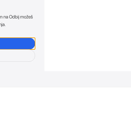
ikom na Odbij možeš
nja.
osti. Direktno u tvoj in
otkriva sve o novim uređajima, promocijama i događaji