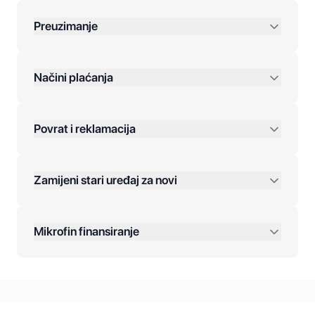
Preuzimanje
preko 400 KM
Načini plaćanja
Povrat i reklamacija
Jednokratna plaćanja:
Zamijeni stari uređaj za novi
Plaćanje na rate:
Dodatne opcije:
Mikrofin finansiranje
Online plaćanja:
Kreditiranje Mikrofina: