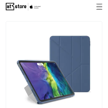
Posjetite početnu stranicu AT Store