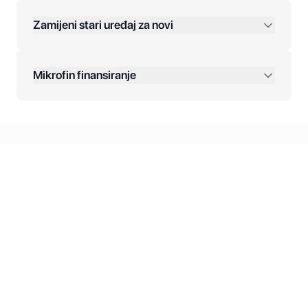
Zamijeni stari uređaj za novi
Plaćanje na rate:
Dodatne opcije:
Mikrofin finansiranje
Online plaćanja:
Kreditiranje Mikrofina:
Kontakt: