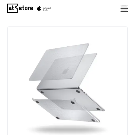
Posjetite početnu stranicu AT Store