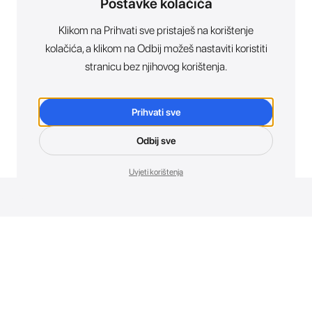
Postavke kolačića
Klikom na Prihvati sve pristaješ na korištenje
kolačića, a klikom na Odbij možeš nastaviti koristiti
stranicu bez njihovog korištenja.
Prihvati sve
Odbij sve
Uvjeti korištenja
Novosti. Direktno u tvoj inbox.
Budi prvi koji otkriva sve o novim uređajima, promocijama i
događajima u AT Store-u.