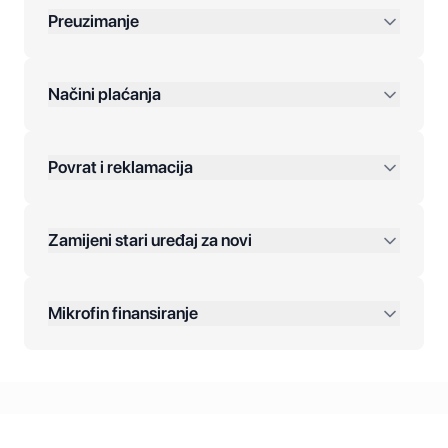
Preuzimanje
preko 400 KM
Načini plaćanja
Povrat i reklamacija
Jednokratna plaćanja:
Zamijeni stari uređaj za novi
Plaćanje na rate:
Dodatne opcije:
Mikrofin finansiranje
Online plaćanja:
Kreditiranje Mikrofina:
Kontakt: