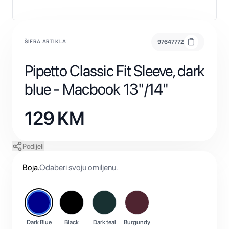
ŠIFRA ARTIKLA
97647772
Pipetto Classic Fit Sleeve, dark
blue - Macbook 13"/14"
129
KM
Podijeli
Boja
.
Odaberi svoju omiljenu.
Dark Blue
Black
Dark teal
Burgundy