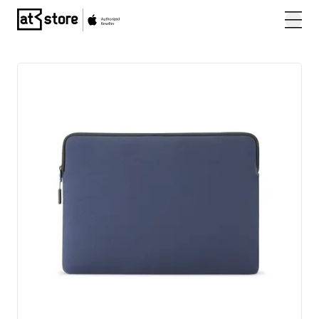
Posjetite početnu stranicu AT Store