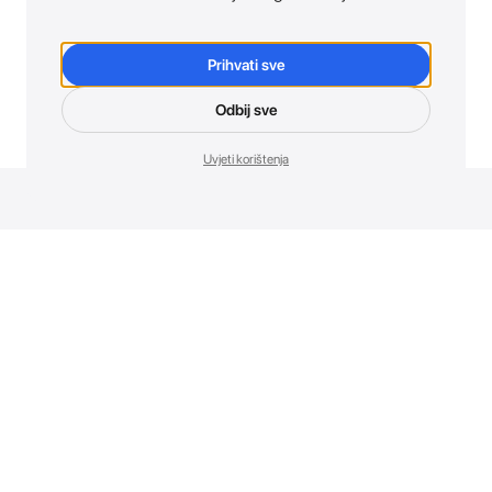
Prihvati sve
Odbij sve
Uvjeti korištenja
Novosti. Direktno u tvoj inbox.
Budi prvi koji otkriva sve o novim uređajima, promocijama i
događajima u AT Store-u.