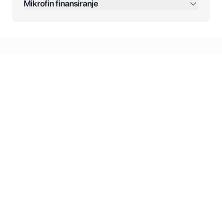
Mikrofin finansiranje
Online plaćanja:
Kreditiranje Mikrofina:
Kontakt: