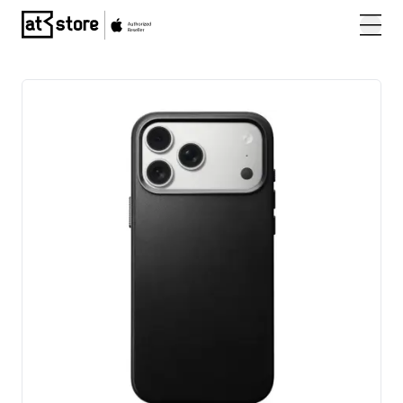
Posjetite početnu stranicu AT Store