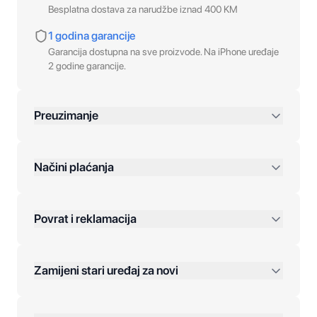
Besplatna dostava za narudžbe iznad 400 KM
1 godina garancije
Garancija dostupna na sve proizvode. Na iPhone uređaje
2 godine garancije.
Preuzimanje
preko 400 KM
Načini plaćanja
Povrat i reklamacija
Jednokratna plaćanja:
Zamijeni stari uređaj za novi
Plaćanje na rate:
Dodatne opcije: