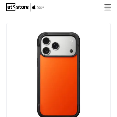
Posjetite početnu stranicu AT Store