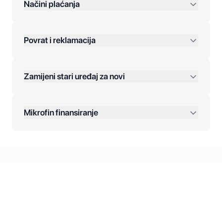
preko 400 KM
Načini plaćanja
Povrat i reklamacija
Jednokratna plaćanja:
Zamijeni stari uređaj za novi
Plaćanje na rate:
Dodatne opcije:
Mikrofin finansiranje
Online plaćanja:
Kreditiranje Mikrofina:
Kontakt: