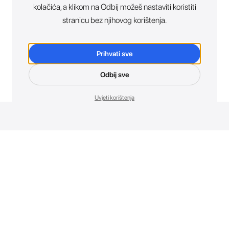
kolačića, a klikom na Odbij možeš nastaviti koristiti
stranicu bez njihovog korištenja.
Prihvati sve
Odbij sve
Uvjeti korištenja
Novosti. Direktno u tvoj inbox.
Budi prvi koji otkriva sve o novim uređajima, promocijama i
događajima u AT Store-u.