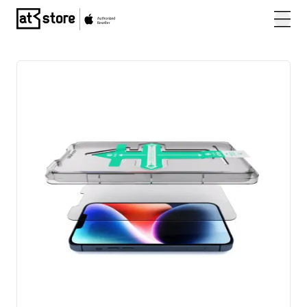
Posjetite početnu stranicu AT Store