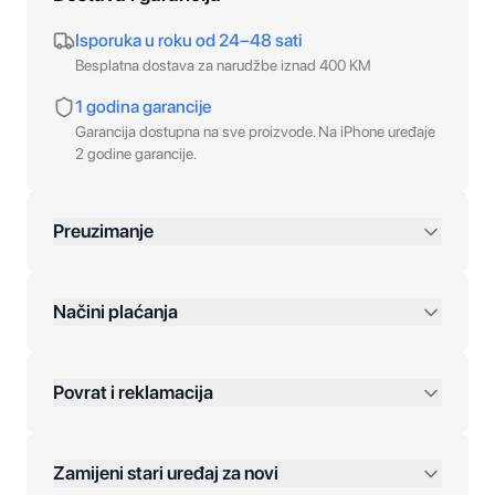
Isporuka u roku od 24–48 sati
Besplatna dostava za narudžbe iznad 400 KM
1 godina garancije
Garancija dostupna na sve proizvode. Na iPhone uređaje
2 godine garancije.
Preuzimanje
preko 400 KM
Načini plaćanja
Povrat i reklamacija
Jednokratna plaćanja:
Zamijeni stari uređaj za novi
Plaćanje na rate: