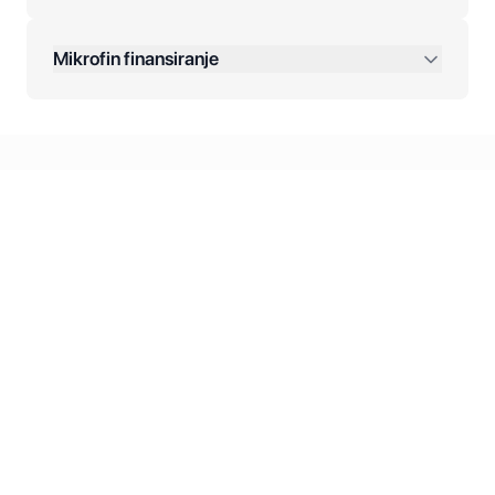
Dodatne opcije:
Mikrofin finansiranje
Online plaćanja:
Kreditiranje Mikrofina:
Kontakt: