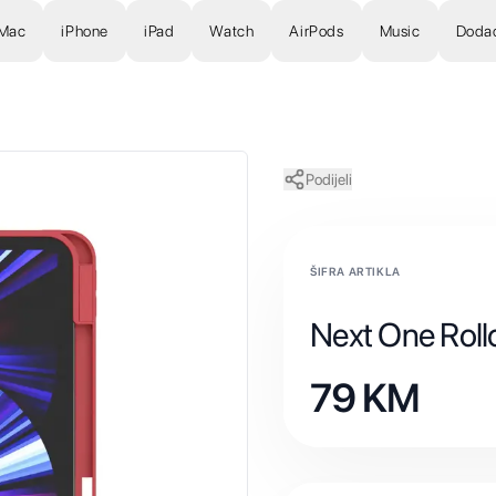
Mac
iPhone
iPad
Watch
AirPods
Music
Doda
Podijeli
ŠIFRA ARTIKLA
Next One Rollc
79
KM