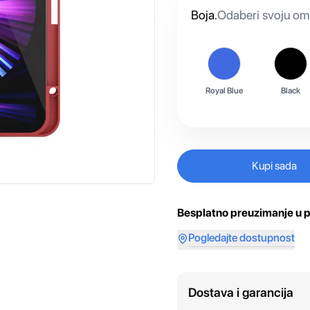
Boja
.
Odaberi svoju omi
Royal Blue
Black
Kupi sada
Besplatno preuzimanje u p
Pogledajte dostupnost
Dostava i garancija