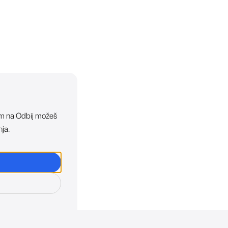
ikom na Odbij možeš
nja.