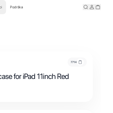
ci
Podrška
Pretraži
Korisnicki ra
Korisnick
7714
ase for iPad 11inch Red