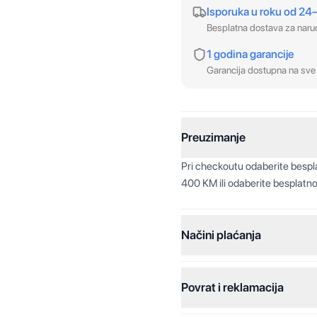
Isporuka u roku od 24
Besplatna dostava za nar
1 godina garancije
Garancija dostupna na sve 
Preuzimanje
Pri checkoutu odaberite besp
400 KM ili odaberite besplatno
Načini plaćanja
Povrat i reklamacija
Jednokratna plaćanja:
Plaćanje na rate: