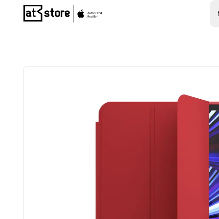
Posjetite početnu stranicu AT Store