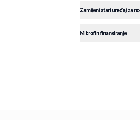
Zamijeni stari uređaj za no
Dodatne opcije:
Online plaćanja:
Mikrofin finansiranje
Online plaćanje na rate:
Kreditiranje Mikrofina:
Kontakt: