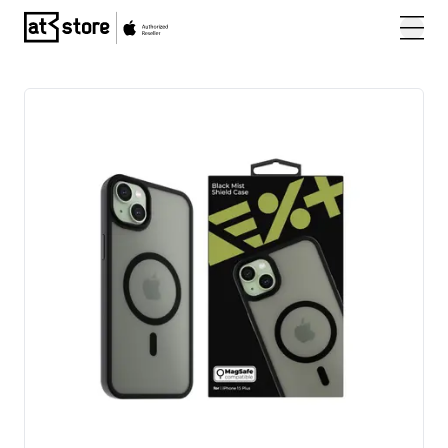
Posjetite početnu stranicu AT Store