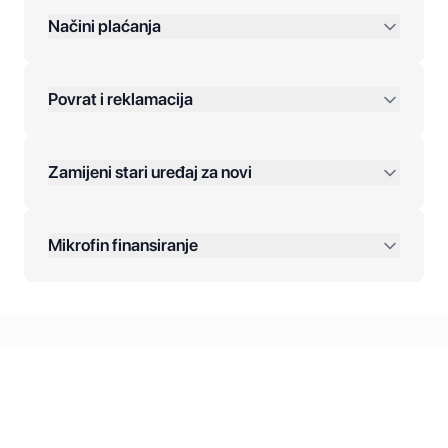
preko 400 KM
Načini plaćanja
Povrat i reklamacija
Jednokratna plaćanja:
Zamijeni stari uređaj za novi
Plaćanje na rate:
Dodatne opcije:
Mikrofin finansiranje
Online plaćanja:
Kreditiranje Mikrofina:
Kontakt: