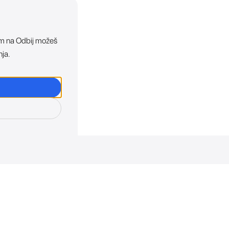
ikom na Odbij možeš
nja.
osti. Direktno u tvoj in
otkriva sve o novim uređajima, promocijama i događaji