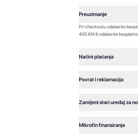
Preuzimanje
Pri checkoutu odaberite besp
400 KM ili odaberite besplatno
Načini plaćanja
Povrat i reklamacija
Jednokratna plaćanja:
Plaćanje na rate:
Zamijeni stari uređaj za no
Dodatne opcije:
Online plaćanja:
Mikrofin finansiranje
Online plaćanje na rate: