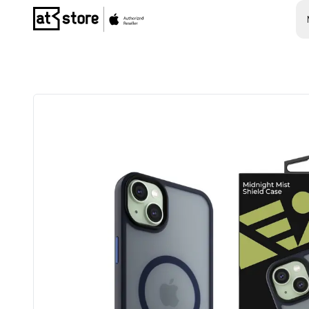
Posjetite početnu stranicu AT Store