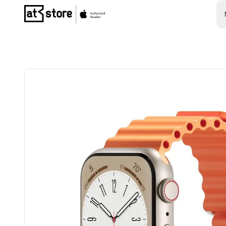
Posjetite početnu stranicu AT Store