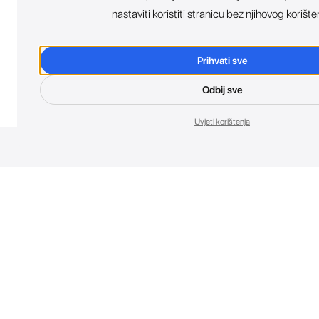
nastaviti koristiti stranicu bez njihovog korište
Prihvati sve
Odbij sve
Uvjeti korištenja
Nov
Budi prvi koji 