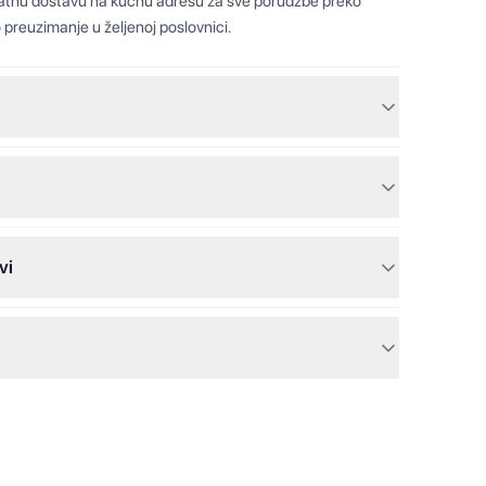
latnu dostavu na kućnu adresu za sve porudžbe preko
 preuzimanje u željenoj poslovnici.
vi