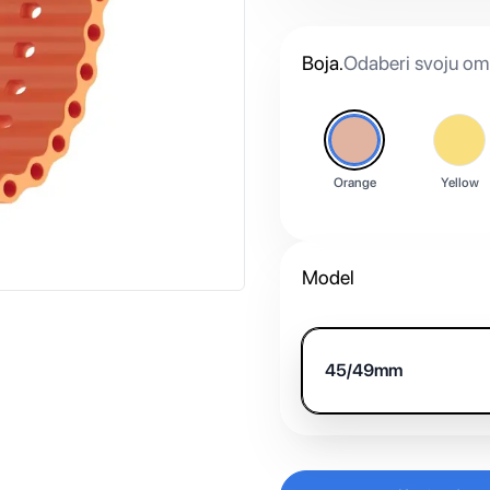
Boja
.
Odaberi svoju omi
Orange
Yellow
Model
45/49mm