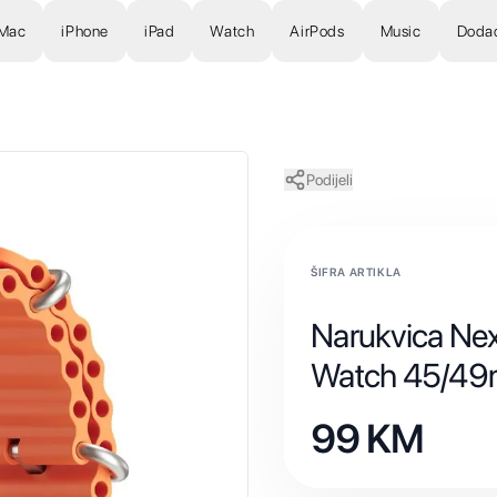
Mac
iPhone
iPad
Watch
AirPods
Music
Doda
Podijeli
ŠIFRA ARTIKLA
Narukvica Nex
Watch 45/49
99
KM