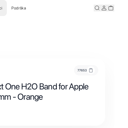
ci
Podrška
Pretraži
Korisnicki ra
Korisnick
77653
t One H2O Band for Apple
mm - Orange