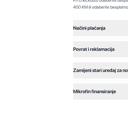
Pri checkoutu odaberite besp
400 KM ili odaberite besplatno
Načini plaćanja
Povrat i reklamacija
Jednokratna plaćanja:
Plaćanje na rate:
Zamijeni stari uređaj za no
Dodatne opcije:
Online plaćanja:
Mikrofin finansiranje
Online plaćanje na rate:
Kreditiranje Mikrofina:
Kontakt: