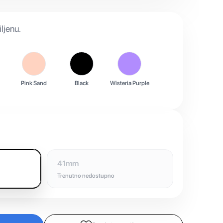
ljenu.
Pink Sand
Black
Wisteria Purple
41mm
Trenutno nedostupno