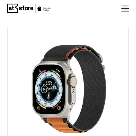
Posjetite početnu stranicu AT Store