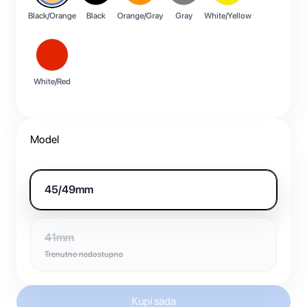
Black/Orange
Black
Orange/Gray
Gray
White/Yellow
White/Red
Model
45/49mm
41mm
Trenutno nedostupno
Kupi sada