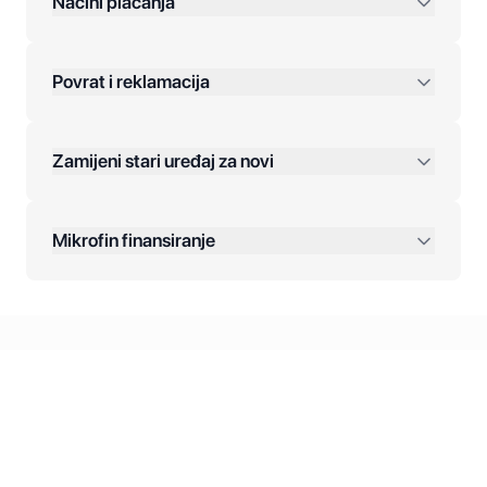
Načini plaćanja
Povrat i reklamacija
Jednokratna plaćanja:
Zamijeni stari uređaj za novi
Plaćanje na rate:
Dodatne opcije:
Mikrofin finansiranje
Online plaćanja:
Kreditiranje Mikrofina:
Kontakt: