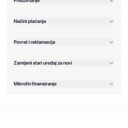
Preuzimanje
preko 400 KM
Načini plaćanja
Povrat i reklamacija
Jednokratna plaćanja:
Zamijeni stari uređaj za novi
Plaćanje na rate:
Dodatne opcije:
Mikrofin finansiranje
Online plaćanja:
Kreditiranje Mikrofina:
Kontakt: