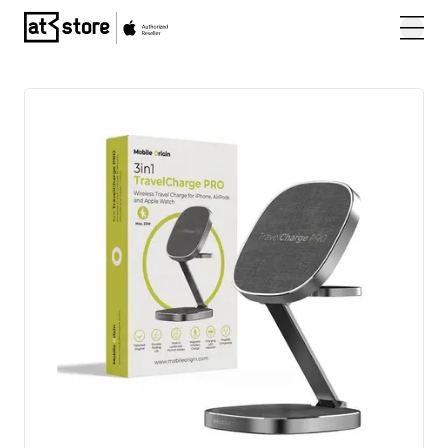
Posjetite početnu stranicu AT Store