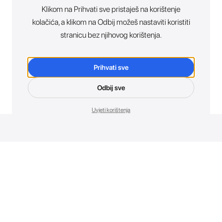
Klikom na Prihvati sve pristaješ na korištenje
kolačića, a klikom na Odbij možeš nastaviti koristiti
stranicu bez njihovog korištenja.
Prihvati sve
Odbij sve
Uvjeti korištenja
Novosti. Direktno u tvoj inbox.
Budi prvi koji otkriva sve o novim uređajima, promocijama i
događajima u AT Store-u.