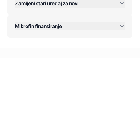
Zamijeni stari uređaj za novi
Plaćanje na rate:
Dodatne opcije:
Mikrofin finansiranje
Online plaćanja:
Kreditiranje Mikrofina:
Kontakt: