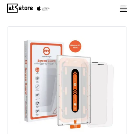
Posjetite početnu stranicu AT Store