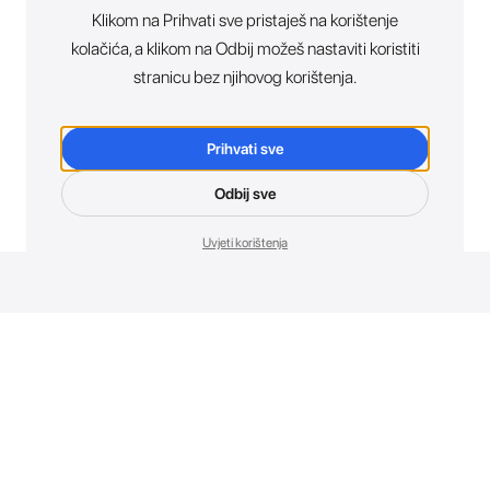
Klikom na Prihvati sve pristaješ na korištenje
kolačića, a klikom na Odbij možeš nastaviti koristiti
stranicu bez njihovog korištenja.
Prihvati sve
Odbij sve
Uvjeti korištenja
Novosti. Direktno u tvoj inbox.
Budi prvi koji otkriva sve o novim uređajima, promocijama i
događajima u AT Store-u.