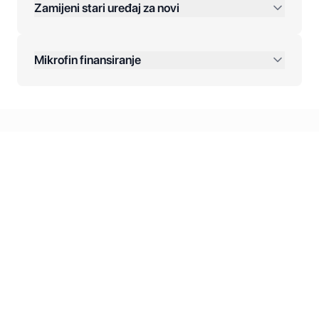
Zamijeni stari uređaj za novi
Plaćanje na rate:
Dodatne opcije:
Mikrofin finansiranje
Online plaćanja:
Kreditiranje Mikrofina:
Kontakt: