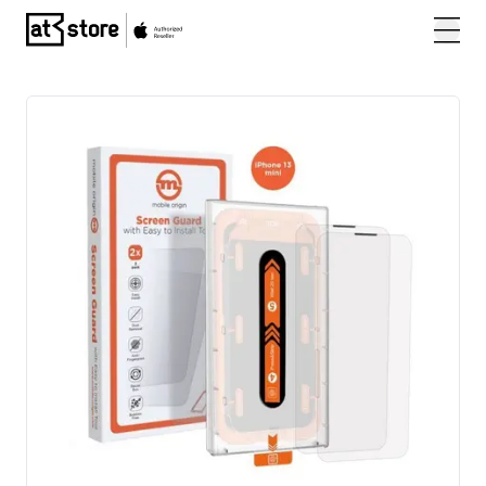
Posjetite početnu stranicu AT Store