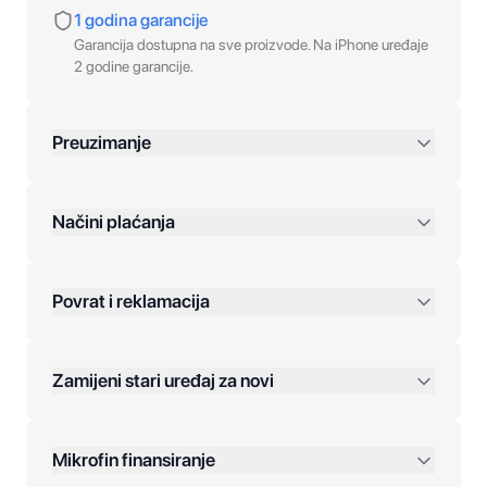
1 godina garancije
Garancija dostupna na sve proizvode. Na iPhone uređaje
2 godine garancije.
Preuzimanje
preko 400 KM
Načini plaćanja
Povrat i reklamacija
Jednokratna plaćanja:
Zamijeni stari uređaj za novi
Plaćanje na rate:
Dodatne opcije:
Mikrofin finansiranje
Online plaćanja: