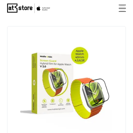
Posjetite početnu stranicu AT Store