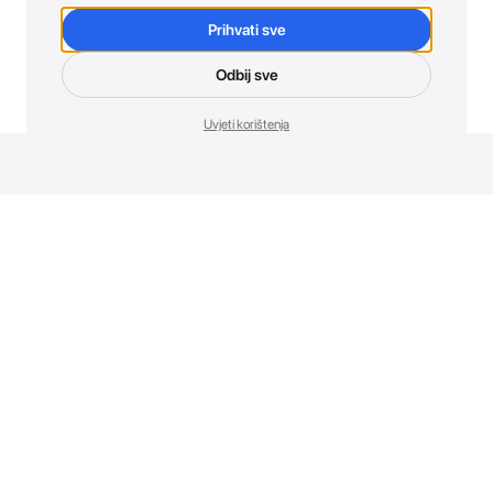
Prihvati sve
Odbij sve
Uvjeti korištenja
Novosti. Direktno u tvoj inbox.
Budi prvi koji otkriva sve o novim uređajima, promocijama i
događajima u AT Store-u.