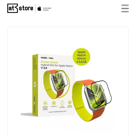
Posjetite početnu stranicu AT Store