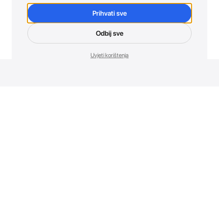
Prihvati sve
Odbij sve
Uvjeti korištenja
Novosti. Direktno u tvoj inbox.
Budi prvi koji otkriva sve o novim uređajima, promocijama i
događajima u AT Store-u.