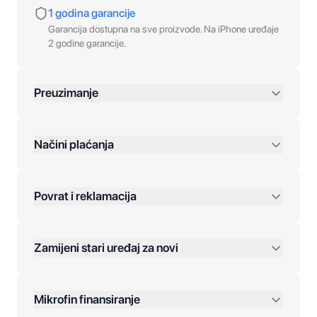
1 godina garancije
Garancija dostupna na sve proizvode. Na iPhone uređaje
2 godine garancije.
Preuzimanje
preko 400 KM
Načini plaćanja
Povrat i reklamacija
Jednokratna plaćanja:
Zamijeni stari uređaj za novi
Plaćanje na rate:
Dodatne opcije:
Mikrofin finansiranje
Online plaćanja: