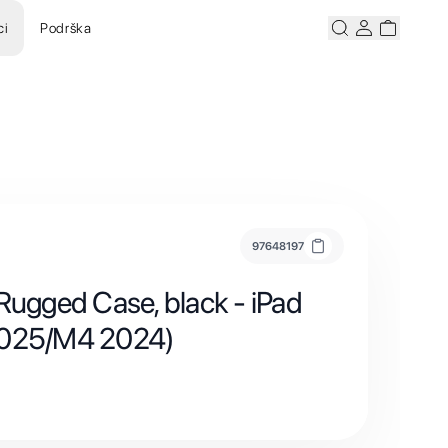
ci
Podrška
Pretraži
Korisnicki ra
Korisnick
97648197
 Rugged Case, black - iPad
2025/M4 2024)