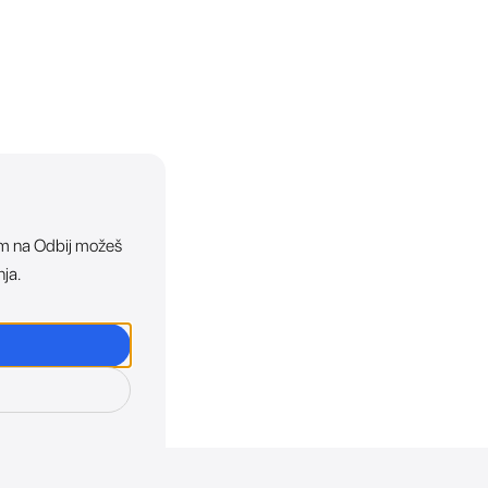
ikom na Odbij možeš
nja.