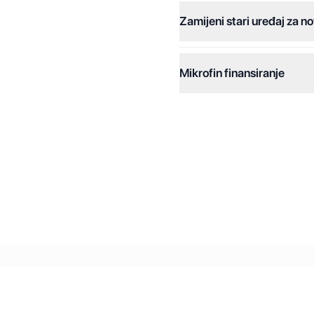
Zamijeni stari uređaj za no
Dodatne opcije:
Online plaćanja:
Mikrofin finansiranje
Online plaćanje na rate:
Kreditiranje Mikrofina:
Kontakt: