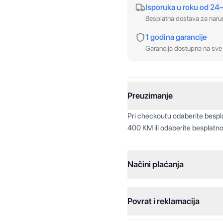
Isporuka u roku od 24
Besplatna dostava za nar
1 godina garancije
Garancija dostupna na sve 
Preuzimanje
Pri checkoutu odaberite besp
400 KM ili odaberite besplatno
Načini plaćanja
Povrat i reklamacija
Jednokratna plaćanja:
Plaćanje na rate: