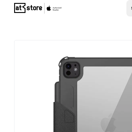
Posjetite početnu stranicu AT Store