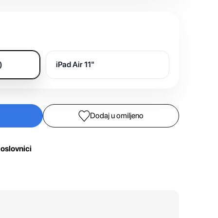
)
iPad Air 11"
Dodaj u omiljeno
oslovnici