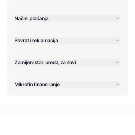
preko 400 KM
Načini plaćanja
Povrat i reklamacija
Jednokratna plaćanja:
Zamijeni stari uređaj za novi
Plaćanje na rate:
Dodatne opcije:
Mikrofin finansiranje
Online plaćanja:
Kreditiranje Mikrofina:
Kontakt: