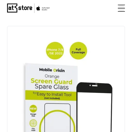
Posjetite početnu stranicu AT Store