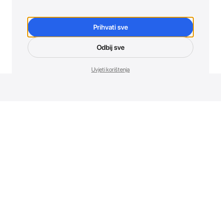
Prihvati sve
Odbij sve
Uvjeti korištenja
Novosti. Direktno u tvoj inbox.
Budi prvi koji otkriva sve o novim uređajima, promocijama i
događajima u AT Store-u.