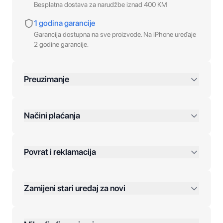
Besplatna dostava za narudžbe iznad 400 KM
1 godina garancije
Garancija dostupna na sve proizvode. Na iPhone uređaje
2 godine garancije.
Preuzimanje
preko 400 KM
Načini plaćanja
Povrat i reklamacija
Jednokratna plaćanja:
Zamijeni stari uređaj za novi
Plaćanje na rate:
Dodatne opcije: