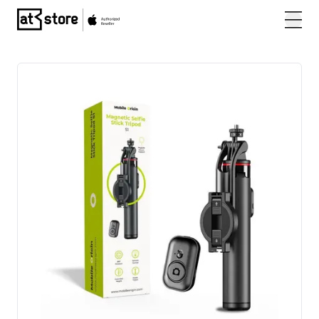
Posjetite početnu stranicu AT Store