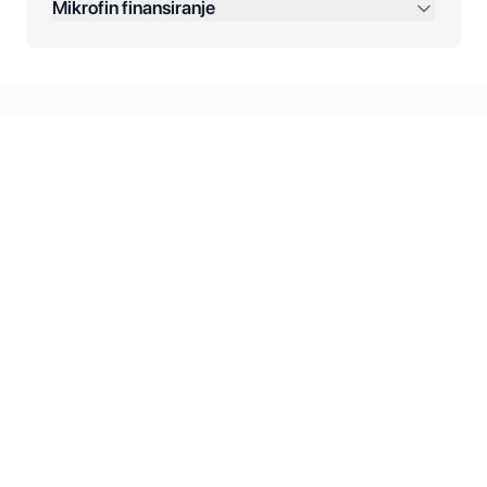
Mikrofin finansiranje
Online plaćanja:
Kreditiranje Mikrofina:
Kontakt: