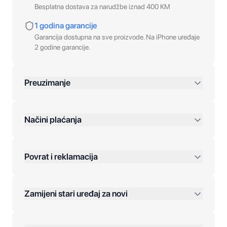
Besplatna dostava za narudžbe iznad 400 KM
1 godina garancije
Garancija dostupna na sve proizvode. Na iPhone uređaje
2 godine garancije.
Preuzimanje
preko 400 KM
Načini plaćanja
Povrat i reklamacija
Jednokratna plaćanja:
Zamijeni stari uređaj za novi
Plaćanje na rate:
Dodatne opcije: