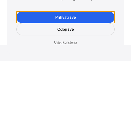
Prihvati sve
Odbij sve
Uvjeti korištenja
Novosti. Direktno u tvoj inbox.
Budi prvi koji otkriva sve o novim uređajima, promocijama i
događajima u AT Store-u.