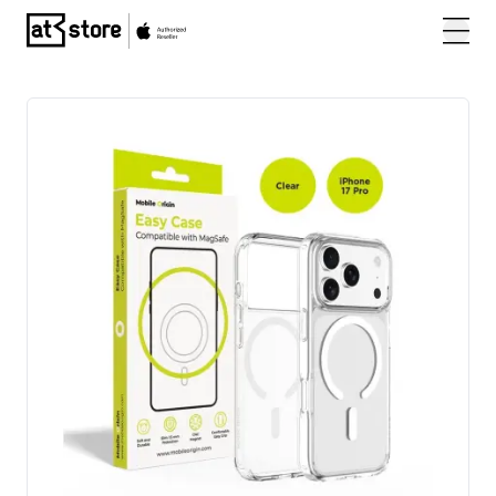
Posjetite početnu stranicu AT Store