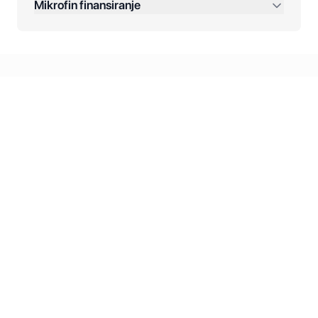
Mikrofin finansiranje
Online plaćanja:
Kreditiranje Mikrofina:
Kontakt: