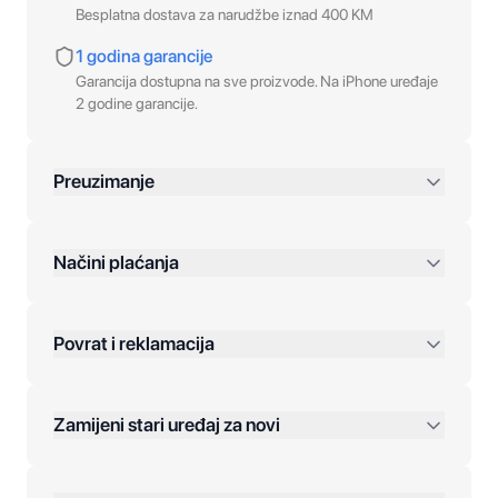
Besplatna dostava za narudžbe iznad 400 KM
1 godina garancije
Garancija dostupna na sve proizvode. Na iPhone uređaje
2 godine garancije.
Preuzimanje
preko 400 KM
Načini plaćanja
Povrat i reklamacija
Jednokratna plaćanja:
Zamijeni stari uređaj za novi
Plaćanje na rate:
Dodatne opcije: