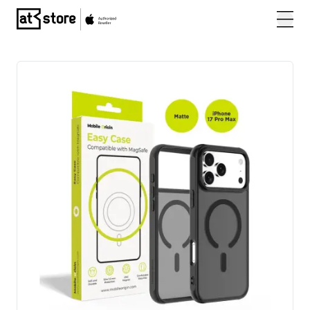
Posjetite početnu stranicu AT Store