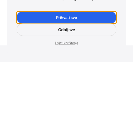
Prihvati sve
Odbij sve
Uvjeti korištenja
Novosti. Direktno u tvoj inbox.
Budi prvi koji otkriva sve o novim uređajima, promocijama i
događajima u AT Store-u.