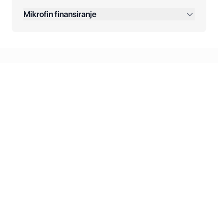
Dodatne opcije:
Mikrofin finansiranje
Online plaćanja:
Kreditiranje Mikrofina:
Kontakt: