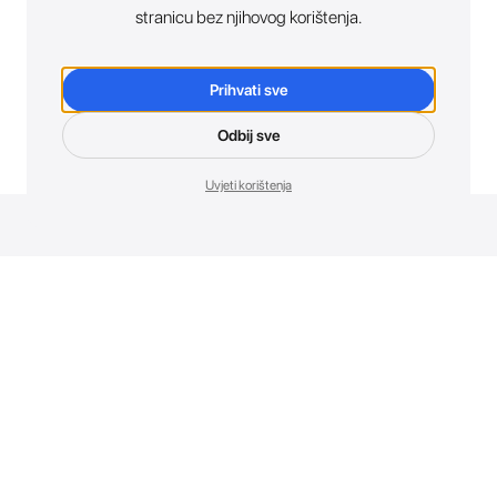
stranicu bez njihovog korištenja.
Prihvati sve
Odbij sve
Uvjeti korištenja
Novosti. Direktno u tvoj inbox.
Budi prvi koji otkriva sve o novim uređajima, promocijama i
događajima u AT Store-u.