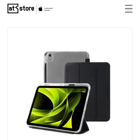
Posjetite početnu stranicu AT Store