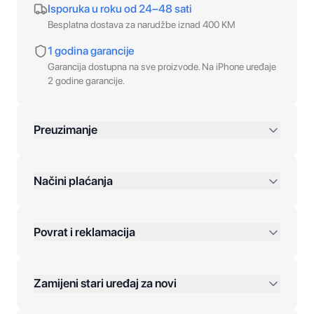
Isporuka u roku od 24–48 sati
Besplatna dostava za narudžbe iznad 400 KM
1 godina garancije
Garancija dostupna na sve proizvode. Na iPhone uređaje
2 godine garancije.
Preuzimanje
preko 400 KM
Načini plaćanja
Povrat i reklamacija
Jednokratna plaćanja:
Zamijeni stari uređaj za novi
Plaćanje na rate: