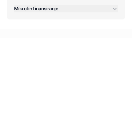
Dodatne opcije:
Mikrofin finansiranje
Online plaćanja:
Kreditiranje Mikrofina:
Kontakt: