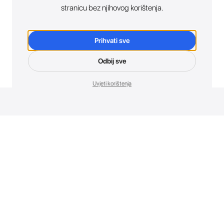
stranicu bez njihovog korištenja.
Prihvati sve
Odbij sve
Uvjeti korištenja
Novosti. Direktno u tvoj inbox.
Budi prvi koji otkriva sve o novim uređajima, promocijama i
događajima u AT Store-u.