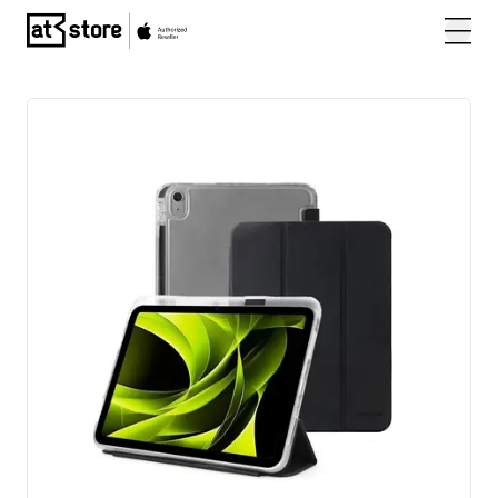
Posjetite početnu stranicu AT Store