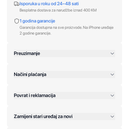
Isporuka u roku od 24–48 sati
Besplatna dostava za narudžbe iznad 400 KM
1 godina garancije
Garancija dostupna na sve proizvode. Na iPhone uređaje
2 godine garancije.
Preuzimanje
preko 400 KM
Načini plaćanja
Povrat i reklamacija
Jednokratna plaćanja:
Zamijeni stari uređaj za novi
Plaćanje na rate: