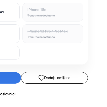
iPhone 16e
Max
Trenutno nedostupno
iPhone 13 Pro / Pro Max
Trenutno nedostupno
Dodaj u omiljeno
oslovnici