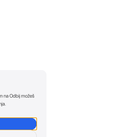
ikom na Odbij možeš
nja.