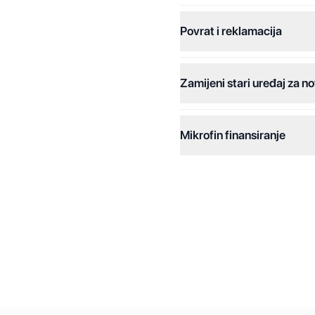
Povrat i reklamacija
Jednokratna plaćanja:
Plaćanje na rate:
Zamijeni stari uređaj za no
Dodatne opcije:
Online plaćanja:
Mikrofin finansiranje
Online plaćanje na rate:
Kreditiranje Mikrofina:
Kontakt: