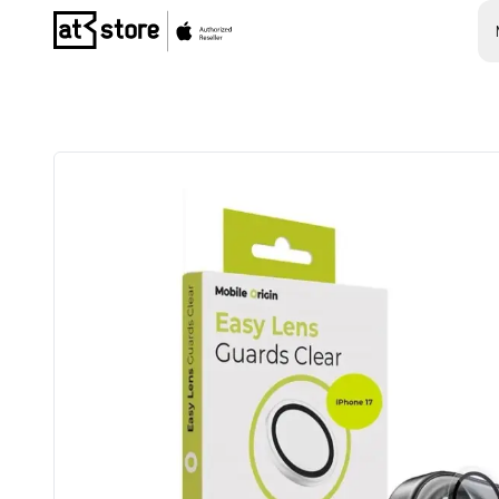
Posjetite početnu stranicu AT Store