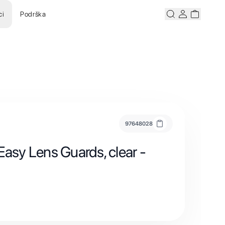
ci
Podrška
Pretraži
Korisnicki ra
Korisnick
97648028
Easy Lens Guards, clear -