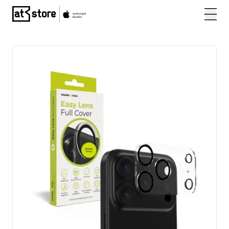
Posjetite početnu stranicu AT Store