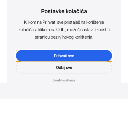
Postavke kolačića
Klikom na Prihvati sve pristaješ na korištenje
kolačića, a klikom na Odbij možeš nastaviti koristiti
stranicu bez njihovog korištenja.
Prihvati sve
Odbij sve
Uvjeti korištenja
Novosti. Direktno u tvoj inbox.
Budi prvi koji otkriva sve o novim uređajima, promocijama i
događajima u AT Store-u.