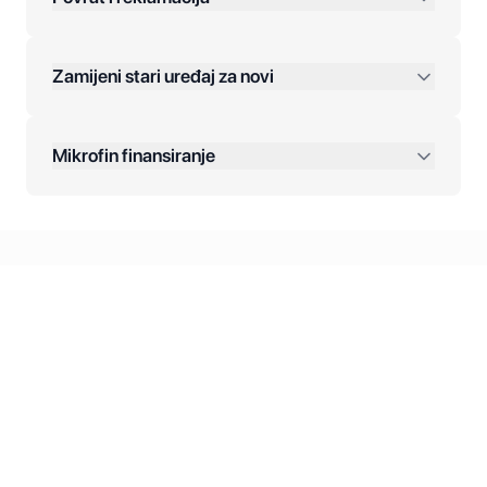
Jednokratna plaćanja:
Zamijeni stari uređaj za novi
Plaćanje na rate:
Dodatne opcije:
Mikrofin finansiranje
Online plaćanja:
Kreditiranje Mikrofina:
Kontakt: