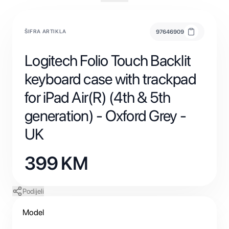
ŠIFRA ARTIKLA
97646909
Logitech Folio Touch Backlit
keyboard case with trackpad
for iPad Air(R) (4th & 5th
generation) - Oxford Grey -
UK
399
KM
Podijeli
Model