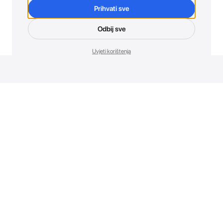
Prihvati sve
Odbij sve
Uvjeti korištenja
Novosti. Direktno u tvoj inbox.
Budi prvi koji otkriva sve o novim uređajima, promocijama i
događajima u AT Store-u.