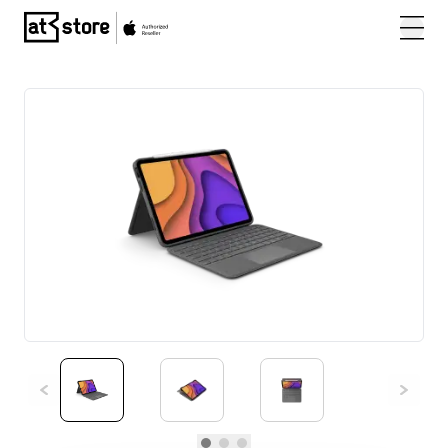
Posjetite početnu stranicu AT Store