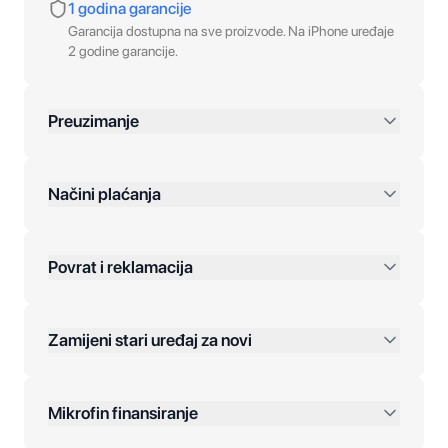
1 godina garancije
Garancija dostupna na sve proizvode. Na iPhone uređaje
2 godine garancije.
Preuzimanje
preko 400 KM
Načini plaćanja
Povrat i reklamacija
Jednokratna plaćanja:
Zamijeni stari uređaj za novi
Plaćanje na rate:
Dodatne opcije:
Mikrofin finansiranje
Online plaćanja: