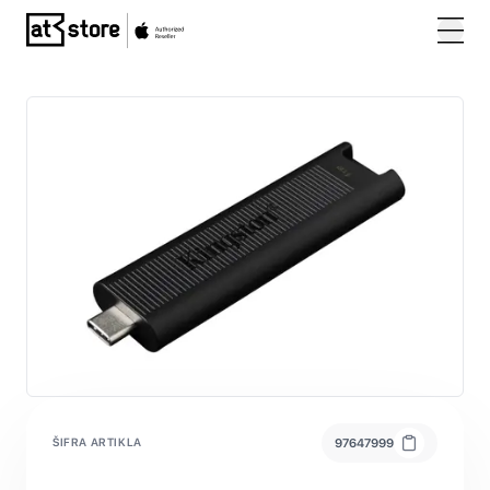
Posjetite početnu stranicu AT Store
ŠIFRA ARTIKLA
97647999