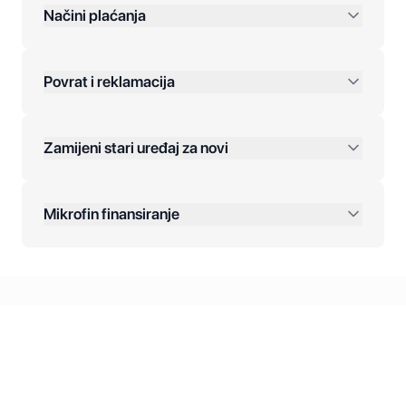
preko 400 KM
Načini plaćanja
Povrat i reklamacija
Jednokratna plaćanja:
Zamijeni stari uređaj za novi
Plaćanje na rate:
Dodatne opcije:
Mikrofin finansiranje
Online plaćanja:
Kreditiranje Mikrofina:
Kontakt: