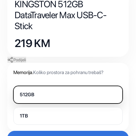
KINGSTON 512GB
DataTraveler Max USB-C-
Stick
219
KM
Podijeli
Memorija
.
Koliko prostora za pohranu trebaš?
512GB
1TB