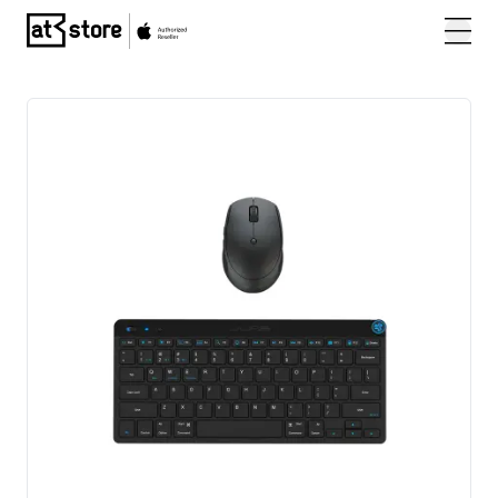
Posjetite početnu stranicu AT Store