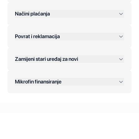
preko 400 KM
Načini plaćanja
Povrat i reklamacija
Jednokratna plaćanja:
Zamijeni stari uređaj za novi
Plaćanje na rate:
Dodatne opcije:
Mikrofin finansiranje
Online plaćanja:
Kreditiranje Mikrofina:
Kontakt: