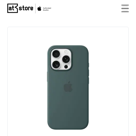
Posjetite početnu stranicu AT Store