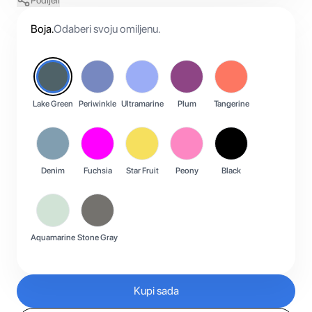
Podijeli
Boja
.
Odaberi svoju omiljenu.
Lake Green
Periwinkle
Ultramarine
Plum
Tangerine
Denim
Fuchsia
Star Fruit
Peony
Black
Aquamarine
Stone Gray
Kupi sada