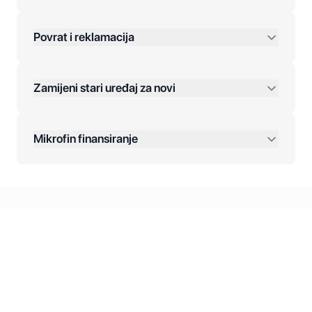
Povrat i reklamacija
Jednokratna plaćanja:
Zamijeni stari uređaj za novi
Plaćanje na rate:
Dodatne opcije:
Mikrofin finansiranje
Online plaćanja:
Kreditiranje Mikrofina:
Kontakt: