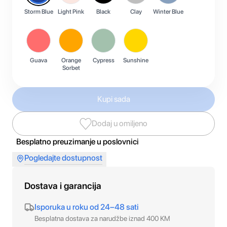
Storm Blue
Light Pink
Black
Clay
Winter Blue
Guava
Orange
Cypress
Sunshine
Sorbet
Kupi sada
Dodaj u omiljeno
Besplatno preuzimanje u poslovnici
Pogledajte dostupnost
Dostava i garancija
Isporuka u roku od 24–48 sati
Besplatna dostava za narudžbe iznad 400 KM