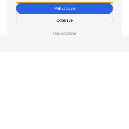
Prihvati sve
Odbij sve
Uvjeti korištenja
Novosti. Direktno u tvoj inbox.
Budi prvi koji otkriva sve o novim uređajima, promocijama i
događajima u AT Store-u.