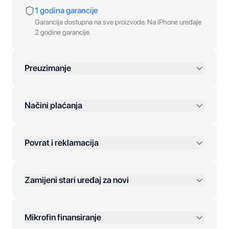
1 godina garancije
Garancija dostupna na sve proizvode. Na iPhone uređaje
2 godine garancije.
Preuzimanje
preko 400 KM
Načini plaćanja
Povrat i reklamacija
Jednokratna plaćanja:
Zamijeni stari uređaj za novi
Plaćanje na rate:
Dodatne opcije:
Mikrofin finansiranje
Online plaćanja: