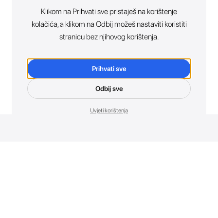
Klikom na Prihvati sve pristaješ na korištenje
kolačića, a klikom na Odbij možeš nastaviti koristiti
stranicu bez njihovog korištenja.
Prihvati sve
Odbij sve
Uvjeti korištenja
Novosti. Direktno u tvoj inbox.
Budi prvi koji otkriva sve o novim uređajima, promocijama i
događajima u AT Store-u.