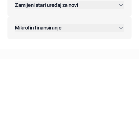
Zamijeni stari uređaj za novi
Plaćanje na rate:
Dodatne opcije:
Mikrofin finansiranje
Online plaćanja:
Kreditiranje Mikrofina:
Kontakt: