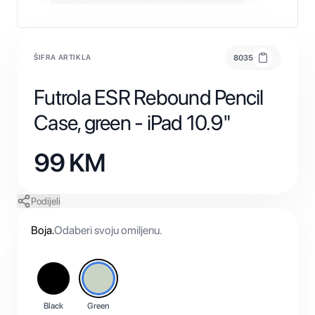
ŠIFRA ARTIKLA
8035
Futrola ESR Rebound Pencil
Case, green - iPad 10.9"
99
KM
Podijeli
Boja
.
Odaberi svoju omiljenu.
Black
Green