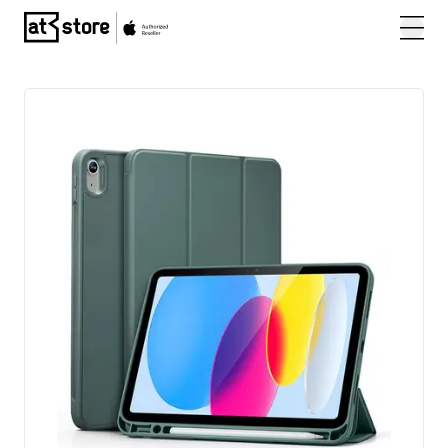
Posjetite početnu stranicu AT Store