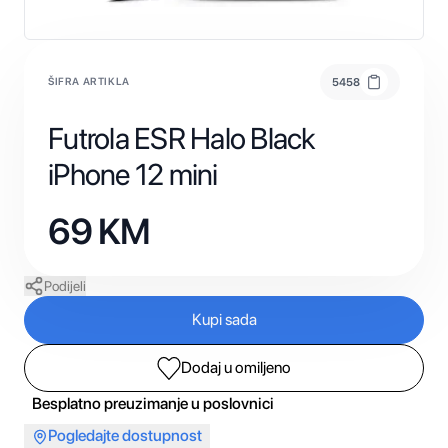
ŠIFRA ARTIKLA
5458
Futrola ESR Halo Black
iPhone 12 mini
69
KM
Podijeli
Kupi sada
Dodaj u omiljeno
Besplatno preuzimanje u poslovnici
Pogledajte dostupnost