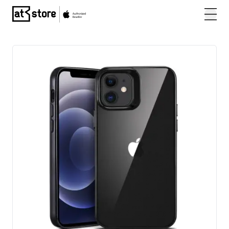
Posjetite početnu stranicu AT Store