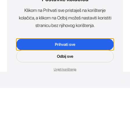
Klikom na Prihvati sve pristaješ na korištenje
kolačića, a klikom na Odbij možeš nastaviti koristiti
stranicu bez njihovog korištenja.
Prihvati sve
Odbij sve
Uvjeti korištenja
Novosti. Direktno u tvoj inbox.
Budi prvi koji otkriva sve o novim uređajima, promocijama i
događajima u AT Store-u.