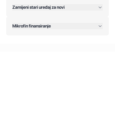
Zamijeni stari uređaj za novi
Plaćanje na rate:
Dodatne opcije:
Mikrofin finansiranje
Online plaćanja:
Kreditiranje Mikrofina:
Kontakt: