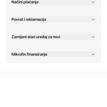
preko 400 KM
Načini plaćanja
Povrat i reklamacija
Jednokratna plaćanja:
Zamijeni stari uređaj za novi
Plaćanje na rate:
Dodatne opcije:
Mikrofin finansiranje
Online plaćanja:
Kreditiranje Mikrofina:
Kontakt: