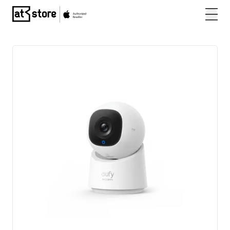
Posjetite početnu stranicu AT Store