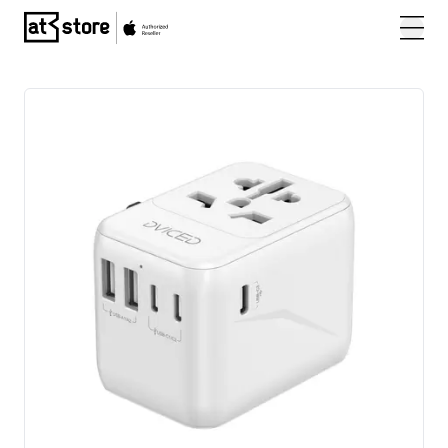
Posjetite početnu stranicu AT Store