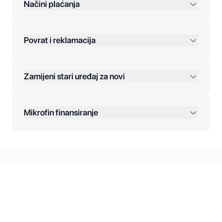
preko 400 KM
Načini plaćanja
Povrat i reklamacija
Jednokratna plaćanja:
Zamijeni stari uređaj za novi
Plaćanje na rate:
Dodatne opcije:
Mikrofin finansiranje
Online plaćanja:
Kreditiranje Mikrofina:
Kontakt: