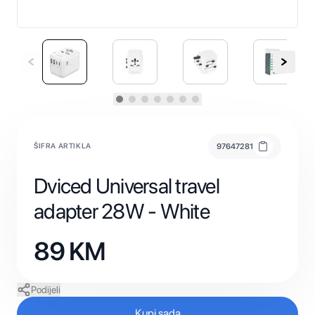
ŠIFRA ARTIKLA
97647281
Dviced Universal travel
adapter 28W - White
89
KM
Podijeli
Kupi sada