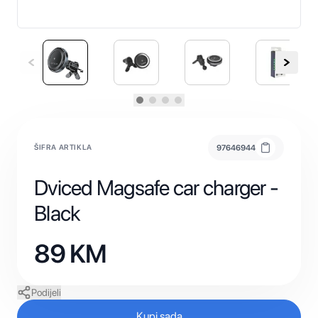
ŠIFRA ARTIKLA
97646944
Dviced Magsafe car charger -
Black
89
KM
Podijeli
Kupi sada