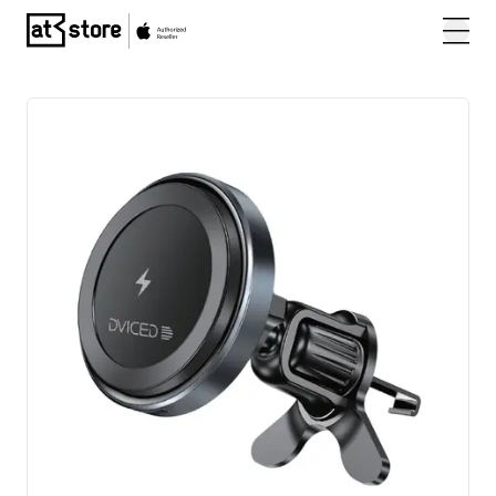
Posjetite početnu stranicu AT Store