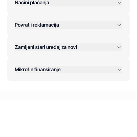
preko 400 KM
Načini plaćanja
Povrat i reklamacija
Jednokratna plaćanja:
Zamijeni stari uređaj za novi
Plaćanje na rate:
Dodatne opcije:
Mikrofin finansiranje
Online plaćanja:
Kreditiranje Mikrofina:
Kontakt: