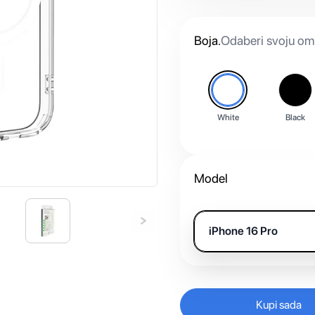
Boja
.
Odaberi svoju omi
White
Black
Model
iPhone 16 Pro
Kupi sada