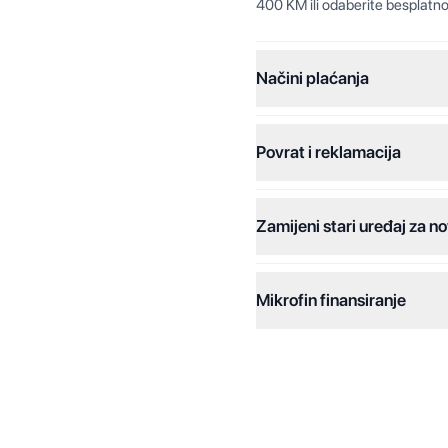
400 KM ili odaberite besplatno
Načini plaćanja
Povrat i reklamacija
Jednokratna plaćanja:
Plaćanje na rate:
Zamijeni stari uređaj za no
Dodatne opcije:
Online plaćanja:
Mikrofin finansiranje
Online plaćanje na rate:
Kreditiranje Mikrofina:
Kontakt: