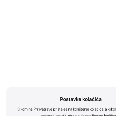
Postavke kolačića
Klikom na Prihvati sve pristaješ na korištenje kolačića, a kl
nastaviti koristiti stranicu bez njihovog korište