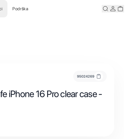
ci
Podrška
Pretraži
Korisnicki ra
Korisnick
95024269
e iPhone 16 Pro clear case -