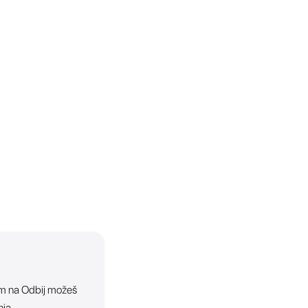
ikom na Odbij možeš
nja.