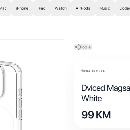
Mac
iPhone
iPad
Watch
AirPods
Music
Doda
Podijeli
ŠIFRA ARTIKLA
Dviced Magsaf
White
99
KM