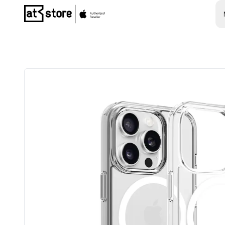
Posjetite početnu stranicu AT Store