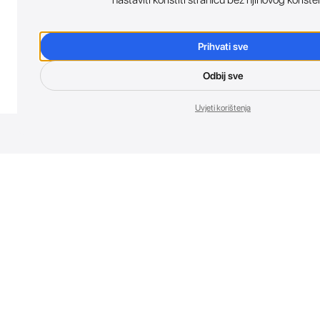
Prihvati sve
Odbij sve
Uvjeti korištenja
Nov
Budi prvi koji 