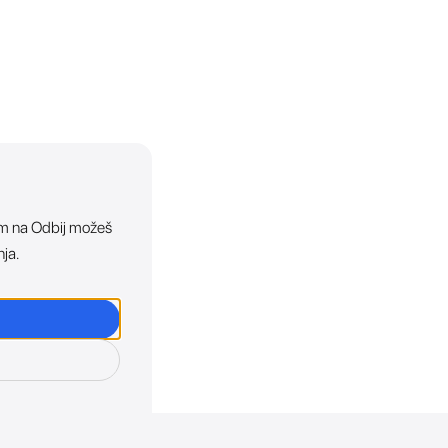
ikom na Odbij možeš
nja.