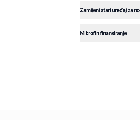
Zamijeni stari uređaj za no
Dodatne opcije:
Online plaćanja:
Mikrofin finansiranje
Online plaćanje na rate:
Kreditiranje Mikrofina:
Kontakt: