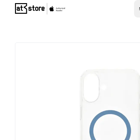
Posjetite početnu stranicu AT Store