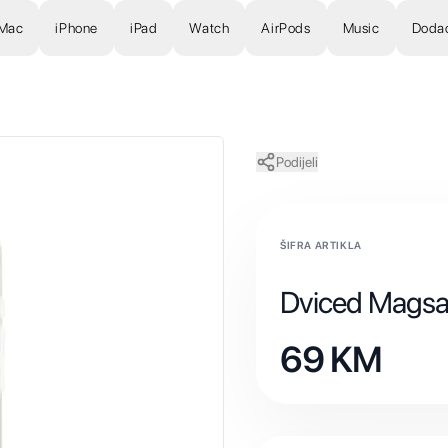
Mac
iPhone
iPad
Watch
AirPods
Music
Doda
Podijeli
ŠIFRA ARTIKLA
Dviced Magsaf
69
KM