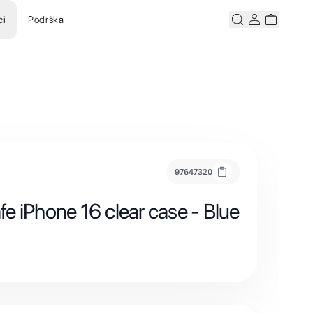
ci
Podrška
Pretraži
Korisnicki ra
Korisnick
97647320
e iPhone 16 clear case - Blue