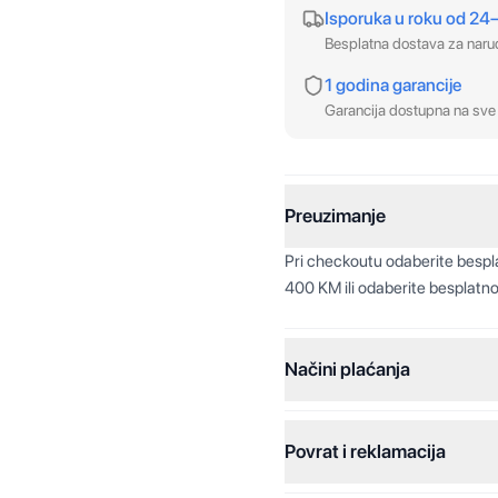
Isporuka u roku od 24
Besplatna dostava za nar
1 godina garancije
Garancija dostupna na sve 
Preuzimanje
Pri checkoutu odaberite besp
400 KM ili odaberite besplatno
Načini plaćanja
Povrat i reklamacija
Jednokratna plaćanja:
Plaćanje na rate: