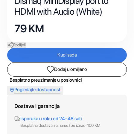
Dismaq MiniDisplay port to
HDMI with Audio (White)
79
KM
Podijeli
Kupi sada
Dodaj u omiljeno
Besplatno preuzimanje u poslovnici
Pogledajte dostupnost
Dostava i garancija
Isporuka u roku od 24–48 sati
Besplatna dostava za narudžbe iznad 400 KM