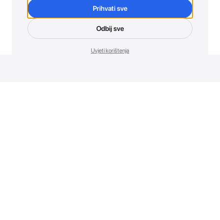
Prihvati sve
Odbij sve
Uvjeti korištenja
Novosti. Direktno u tvoj inbox.
Budi prvi koji otkriva sve o novim uređajima, promocijama i
događajima u AT Store-u.