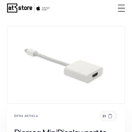
Posjetite početnu stranicu AT Store
ŠIFRA ARTIKLA
81