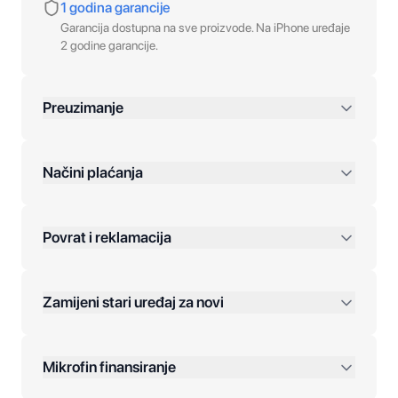
1 godina garancije
Garancija dostupna na sve proizvode. Na iPhone uređaje
2 godine garancije.
Preuzimanje
preko 400 KM
Načini plaćanja
Povrat i reklamacija
Jednokratna plaćanja:
Zamijeni stari uređaj za novi
Plaćanje na rate:
Dodatne opcije:
Mikrofin finansiranje
Online plaćanja: