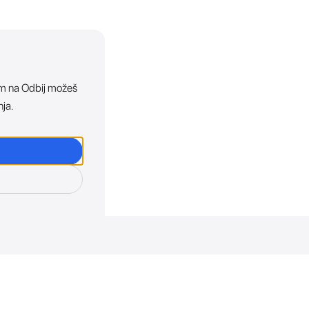
ikom na Odbij možeš
nja.
osti. Direktno u tvoj in