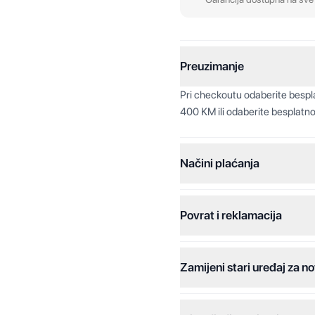
Preuzimanje
Pri checkoutu odaberite besp
400 KM ili odaberite besplatno
Načini plaćanja
Povrat i reklamacija
Jednokratna plaćanja:
Plaćanje na rate:
Zamijeni stari uređaj za no
Dodatne opcije:
Online plaćanja: