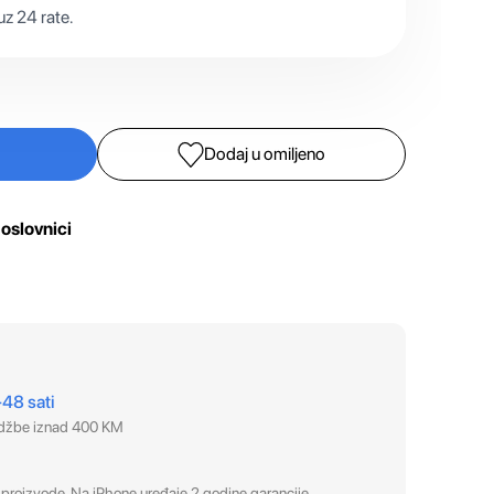
z 24 rate.
Dodaj u omiljeno
oslovnici
–48 sati
udžbe iznad 400 KM
proizvode. Na iPhone uređaje 2 godine garancije.