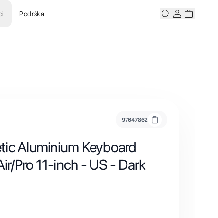
ci
Podrška
Pretraži
Korisnicki ra
Korisnick
97647862
tic Aluminium Keyboard
Air/Pro 11-inch - US - Dark