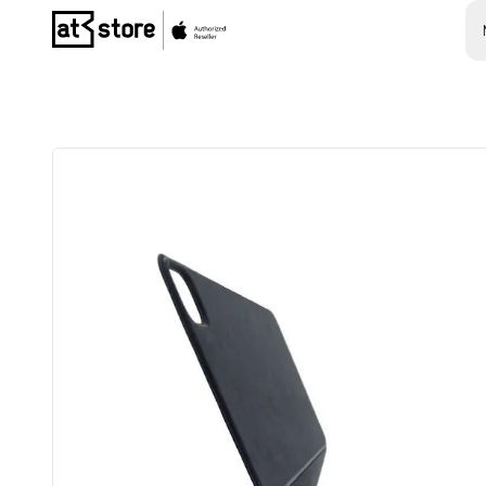
Posjetite početnu stranicu AT Store