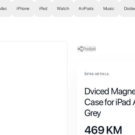
Mac
iPhone
iPad
Watch
AirPods
Music
Doda
Podijeli
ŠIFRA ARTIKLA
Dviced Magne
Case for iPad 
Grey
469
KM