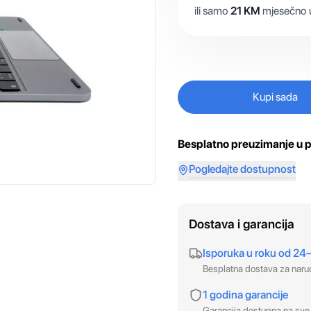
ili samo
21
KM
mjesečno u
Kupi sada
Besplatno preuzimanje u p
Pogledajte dostupnost
Dostava i garancija
Isporuka u roku od 24
Besplatna dostava za nar
1 godina garancije
Garancija dostupna na sve 