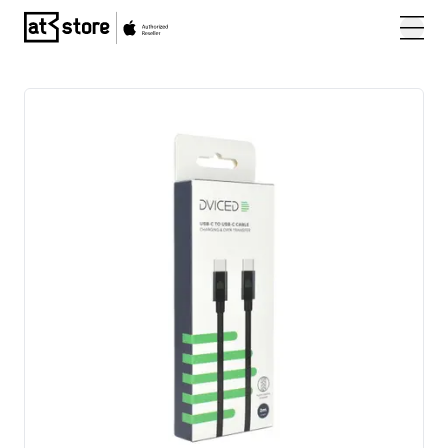
Posjetite početnu stranicu AT Store