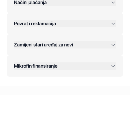
preko 400 KM
Načini plaćanja
Povrat i reklamacija
Jednokratna plaćanja:
Zamijeni stari uređaj za novi
Plaćanje na rate:
Dodatne opcije:
Mikrofin finansiranje
Online plaćanja:
Kreditiranje Mikrofina:
Kontakt: