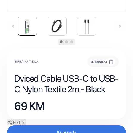
ŠIFRA ARTIKLA
97648070
Dviced Cable USB-C to USB-
C Nylon Textile 2m - Black
69
KM
Podijeli
Kupi sada