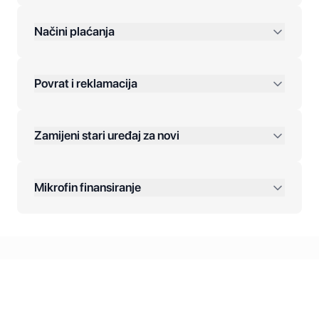
preko 400 KM
Načini plaćanja
Povrat i reklamacija
Jednokratna plaćanja:
Zamijeni stari uređaj za novi
Plaćanje na rate:
Dodatne opcije:
Mikrofin finansiranje
Online plaćanja:
Kreditiranje Mikrofina:
Kontakt: