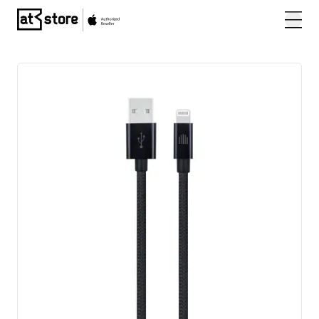
Posjetite početnu stranicu AT Store