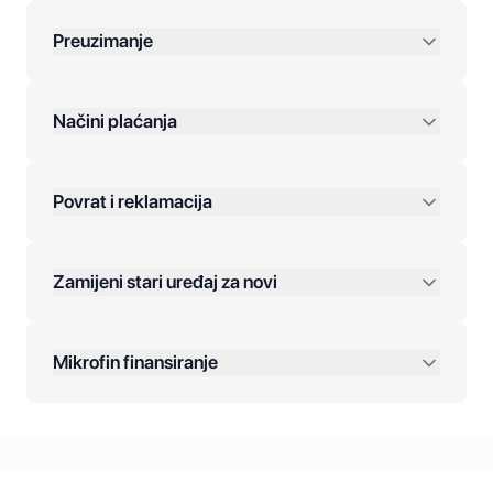
Preuzimanje
preko 400 KM
Načini plaćanja
Povrat i reklamacija
Jednokratna plaćanja:
Zamijeni stari uređaj za novi
Plaćanje na rate:
Dodatne opcije:
Mikrofin finansiranje
Online plaćanja:
Kreditiranje Mikrofina: