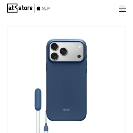
Posjetite početnu stranicu AT Store