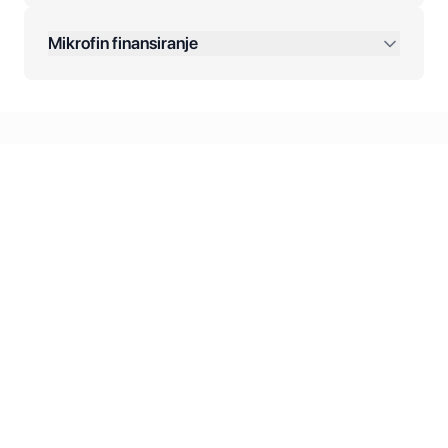
Dodatne opcije:
Mikrofin finansiranje
Online plaćanja:
Kreditiranje Mikrofina:
Kontakt: