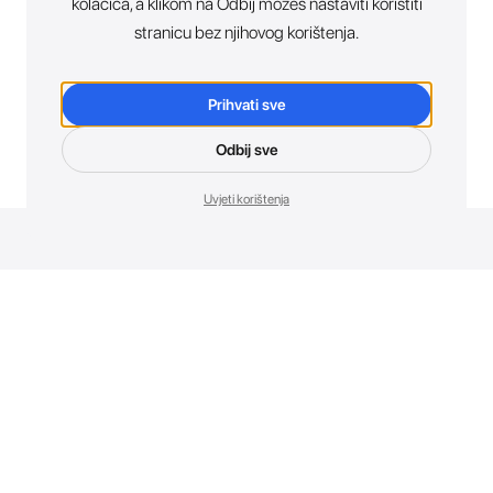
kolačića, a klikom na Odbij možeš nastaviti koristiti
stranicu bez njihovog korištenja.
Prihvati sve
Odbij sve
Uvjeti korištenja
Novosti. Direktno u tvoj inbox.
Budi prvi koji otkriva sve o novim uređajima, promocijama i
događajima u AT Store-u.