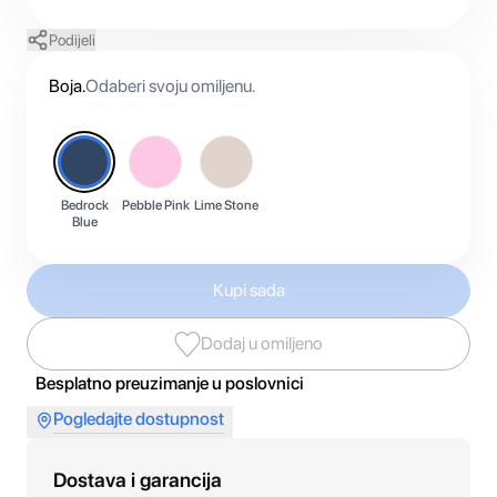
Podijeli
Boja
.
Odaberi svoju omiljenu.
Bedrock
Pebble Pink
Lime Stone
Blue
Kupi sada
Dodaj u omiljeno
Besplatno preuzimanje u poslovnici
Pogledajte dostupnost
Dostava i garancija