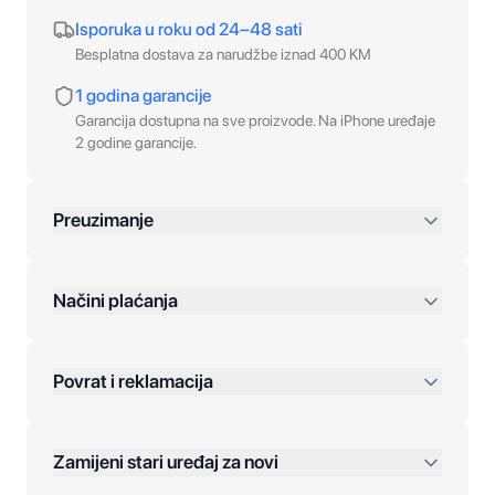
Isporuka u roku od 24–48 sati
Besplatna dostava za narudžbe iznad 400 KM
1 godina garancije
Garancija dostupna na sve proizvode. Na iPhone uređaje
2 godine garancije.
Preuzimanje
preko 400 KM
Načini plaćanja
Povrat i reklamacija
Jednokratna plaćanja:
Zamijeni stari uređaj za novi
Plaćanje na rate: