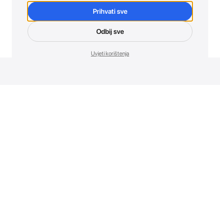
Prihvati sve
Odbij sve
Uvjeti korištenja
Novosti. Direktno u tvoj inbox.
Budi prvi koji otkriva sve o novim uređajima, promocijama i
događajima u AT Store-u.