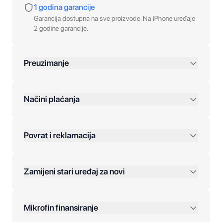
1 godina garancije
Garancija dostupna na sve proizvode. Na iPhone uređaje
2 godine garancije.
Preuzimanje
preko 400 KM
Načini plaćanja
Povrat i reklamacija
Jednokratna plaćanja:
Zamijeni stari uređaj za novi
Plaćanje na rate:
Dodatne opcije:
Mikrofin finansiranje
Online plaćanja: