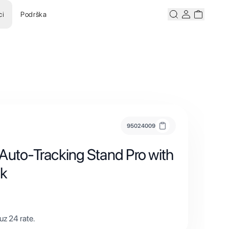
ci
Podrška
Pretraži
Korisnicki ra
Korisnick
95024009
Auto-Tracking Stand Pro with
ck
z 24 rate.