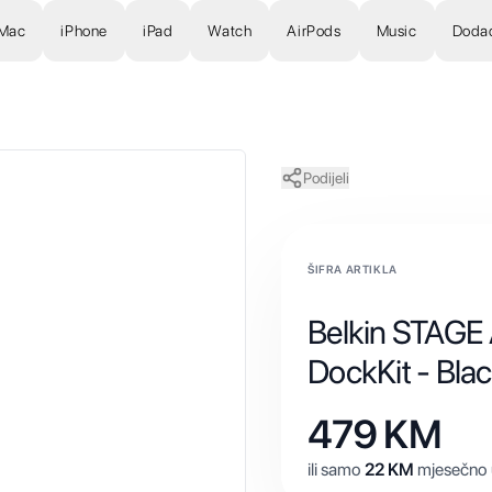
Mac
iPhone
iPad
Watch
AirPods
Music
Doda
Podijeli
ŠIFRA ARTIKLA
Belkin STAGE 
DockKit - Bla
479
KM
ili samo
22
KM
mjesečno u