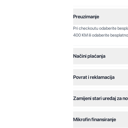
Preuzimanje
Pri checkoutu odaberite besp
400 KM ili odaberite besplatno
Načini plaćanja
Povrat i reklamacija
Jednokratna plaćanja:
Plaćanje na rate:
Zamijeni stari uređaj za no
Dodatne opcije:
Online plaćanja:
Mikrofin finansiranje
Online plaćanje na rate: