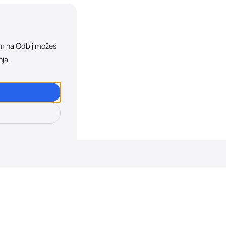
ikom na Odbij možeš
nja.
osti. Direktno u tvoj in
otkriva sve o novim uređajima, promocijama i događaji