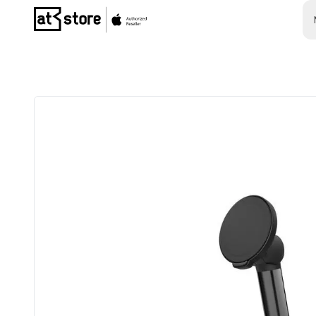
Posjetite početnu stranicu AT Store