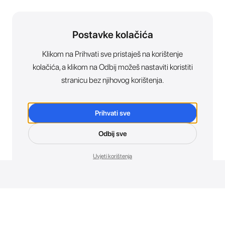
Postavke kolačića
Klikom na Prihvati sve pristaješ na korištenje
kolačića, a klikom na Odbij možeš nastaviti koristiti
stranicu bez njihovog korištenja.
Prihvati sve
Odbij sve
Uvjeti korištenja
Novosti. Direktno u tvoj inbox.
Budi prvi koji otkriva sve o novim uređajima, promocijama i