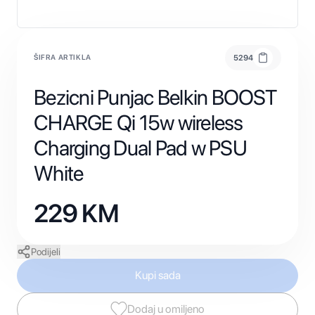
ŠIFRA ARTIKLA
5294
Bezicni Punjac Belkin BOOST
CHARGE Qi 15w wireless
Charging Dual Pad w PSU
White
229
KM
Podijeli
Kupi sada
Dodaj u omiljeno