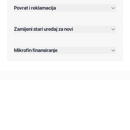
Povrat i reklamacija
Jednokratna plaćanja:
Zamijeni stari uređaj za novi
Plaćanje na rate:
Dodatne opcije:
Mikrofin finansiranje
Online plaćanja:
Kreditiranje Mikrofina:
Kontakt: