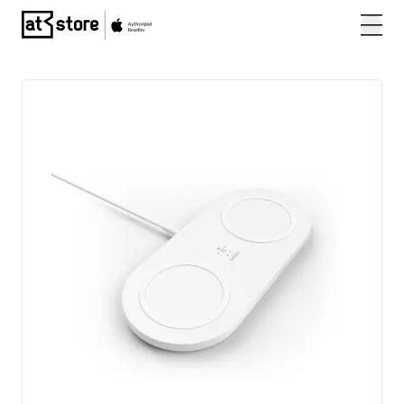
Posjetite početnu stranicu AT Store